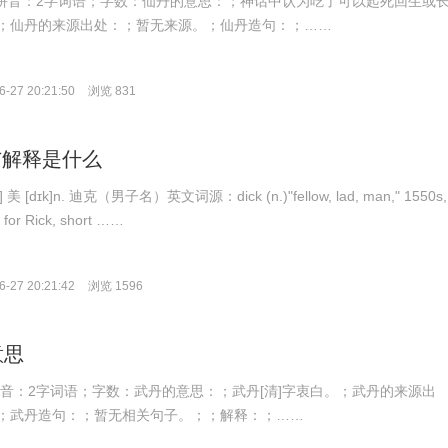
ān；拼音：2字词语；字数：仙丹的意思：；神话中认为吃了可以起死回生或
；仙丹的来源出处：；暂无来源。；仙丹造句：；……
-27 20:21:50
浏览 831
译与解释是什么
 美 [dɪk]n. 迪克（男子名）英文词源：dick (n.)"fellow, lad, man," 1550s,
 for Rick, short ……
-27 20:21:42
浏览 1596
意思
；拼音：2字词语；字数：武丹的意思：；武丹[清]字衷白。；武丹的来源出
；武丹造句：；暂无相关句子。；；解释：；……