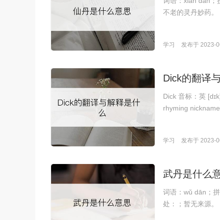
词语：xiān d
不老的灵丹妙药。
学习
发布于 2023-06
Dick的翻
Dick 音标：英 [dɪk]
rhyming nickname
学习
发布于 2023-06
武丹是什么
词语：wǔ dān
处：；暂无来源。