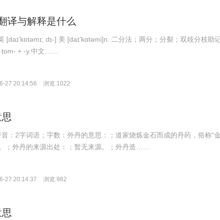
my的翻译与解释是什么
英 [daɪ'kɒtəmɪ; dɪ-] 美 [daɪ'kɑtəmi]n. 二分法；两分；分裂；双歧分枝助
 tom- + -y.中文……
-27 20:14:56
浏览 1022
意思
n；拼音：2字词语；字数：外丹的意思：；道家烧炼金石而成的丹药，俗称“
相对。；外丹的来源出处：；暂无来源。；外丹造……
-27 20:14:37
浏览 982
意思