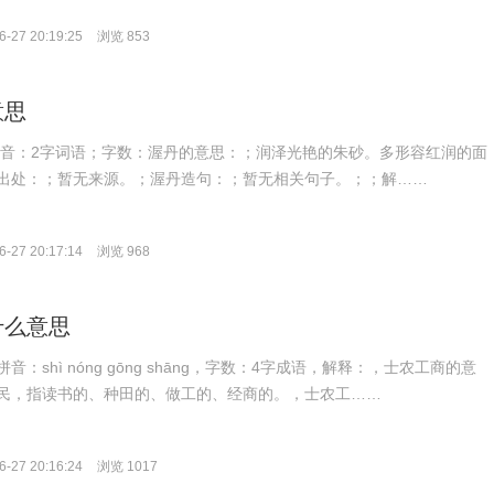
-27 20:19:25
浏览 853
意思
n；拼音：2字词语；字数：渥丹的意思：；润泽光艳的朱砂。多形容红润的面
出处：；暂无来源。；渥丹造句：；暂无相关句子。；；解……
-27 20:17:14
浏览 968
什么意思
：shì nóng gōng shāng，字数：4字成语，解释：，士农工商的意
民，指读书的、种田的、做工的、经商的。，士农工……
-27 20:16:24
浏览 1017