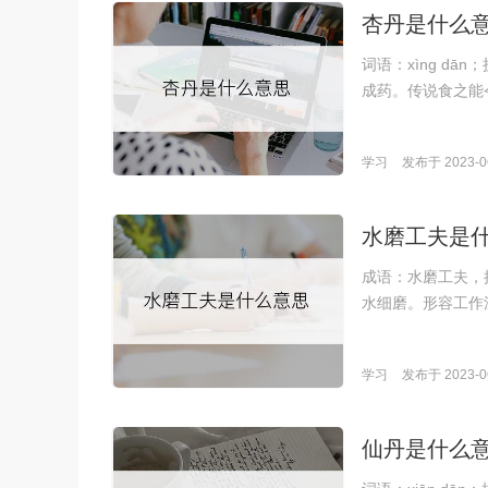
杏丹是什么
词语：xìng d
成药。传说食之能
学习
发布于 2023-06
水磨工夫是
成语：水磨工夫，拼
水细磨。形容工作
学习
发布于 2023-06
仙丹是什么