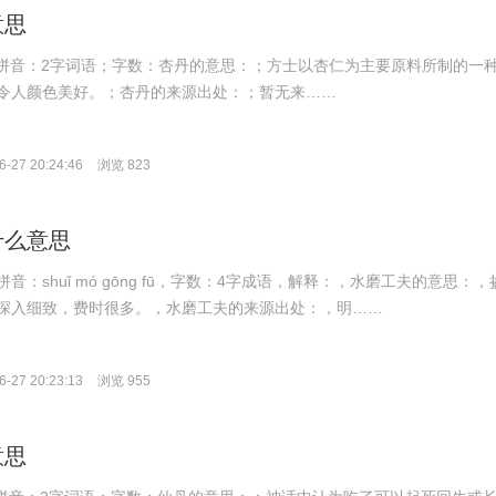
意思
ān；拼音：2字词语；字数：杏丹的意思：；方士以杏仁为主要原料所制的一
令人颜色美好。；杏丹的来源出处：；暂无来……
-27 20:24:46
浏览 823
什么意思
音：shuǐ mó gōng fū，字数：4字成语，解释：，水磨工夫的意思：，
深入细致，费时很多。，水磨工夫的来源出处：，明……
-27 20:23:13
浏览 955
意思