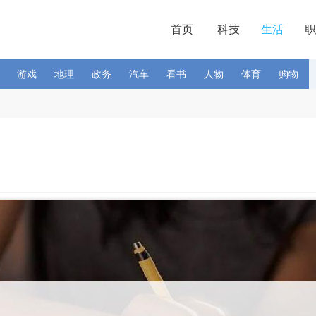
首页
科技
生活
职
游戏
地理
政务
汽车
看书
人物
体育
购物