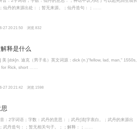
ān；拼音：2字词语；字数：仙丹的意思：；神话中认为吃了可以起死回生或
；仙丹的来源出处：；暂无来源。；仙丹造句：；……
-27 20:21:50
浏览 832
译与解释是什么
 美 [dɪk]n. 迪克（男子名）英文词源：dick (n.)"fellow, lad, man," 1550s,
 for Rick, short ……
-27 20:21:42
浏览 1598
意思
；拼音：2字词语；字数：武丹的意思：；武丹[清]字衷白。；武丹的来源出
；武丹造句：；暂无相关句子。；；解释：；……