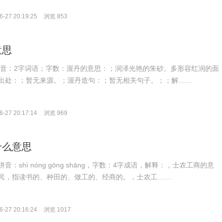
-27 20:19:25
浏览 853
意思
n；拼音：2字词语；字数：渥丹的意思：；润泽光艳的朱砂。多形容红润的面
出处：；暂无来源。；渥丹造句：；暂无相关句子。；；解……
-27 20:17:14
浏览 969
什么意思
：shì nóng gōng shāng，字数：4字成语，解释：，士农工商的意
民，指读书的、种田的、做工的、经商的。，士农工……
-27 20:16:24
浏览 1017