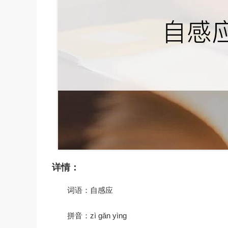
详情：
词语：自感应
拼音：zì gǎn yìng