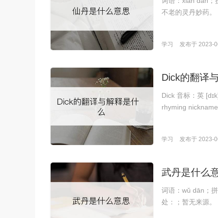
词语：xiān d
不老的灵丹妙药。
学习
发布于 2023-06
Dick的翻
Dick 音标：英 [dɪk]
rhyming nickname
学习
发布于 2023-06
武丹是什么
词语：wǔ dān
处：；暂无来源。