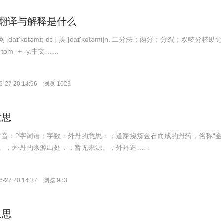
my的翻译与解释是什么
英 [daɪ'kɒtəmɪ; dɪ-] 美 [daɪ'kɑtəmi]n. 二分法；两分；分裂；双歧分枝助
 tom- + -y.中文……
-27 20:14:56
浏览 1023
意思
n；拼音：2字词语；字数：外丹的意思：；道家烧炼金石而成的丹药，俗称“
相对。；外丹的来源出处：；暂无来源。；外丹造……
-27 20:14:37
浏览 983
意思