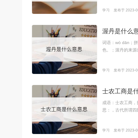
学习
发布于 2023-06
渥丹是什么
词语：wò dā
色。；渥丹的来源
学习
发布于 2023-06
士农工商是
成语：士农工商，拼音
思：，古代所谓四
学习
发布于 2023-06