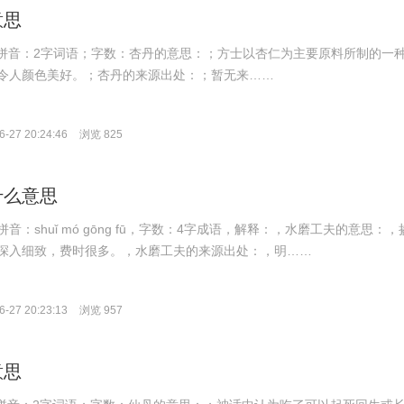
意思
ān；拼音：2字词语；字数：杏丹的意思：；方士以杏仁为主要原料所制的一
令人颜色美好。；杏丹的来源出处：；暂无来……
-27 20:24:46
浏览 825
什么意思
音：shuǐ mó gōng fū，字数：4字成语，解释：，水磨工夫的意思：，
深入细致，费时很多。，水磨工夫的来源出处：，明……
-27 20:23:13
浏览 957
意思