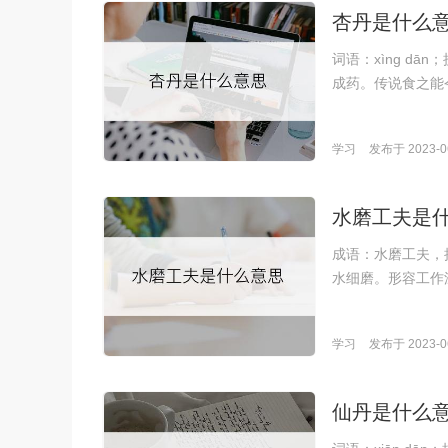
杏丹是什么
词语：xìng d
成药。传说食之能
学习
发布于 2023-06
水磨工夫是
成语：水磨工夫，拼
水细磨。形容工作
学习
发布于 2023-06
仙丹是什么