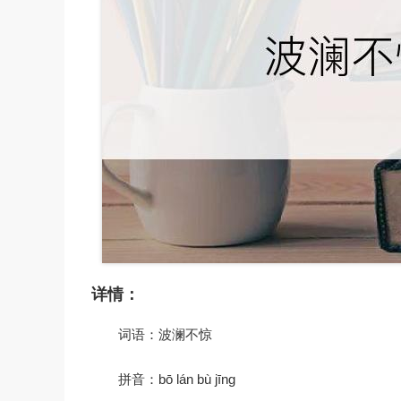
详情：
词语：波澜不惊
拼音：bō lán bù jīng