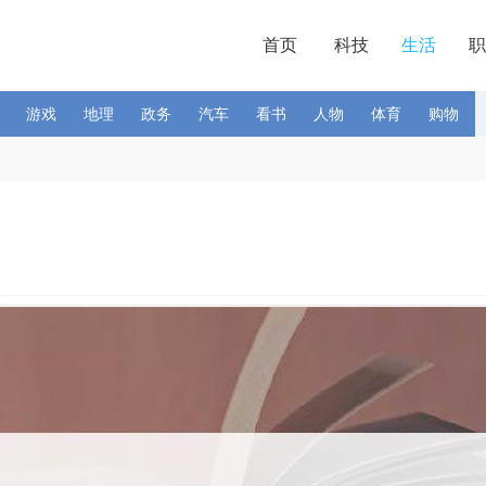
首页
科技
生活
职
游戏
地理
政务
汽车
看书
人物
体育
购物