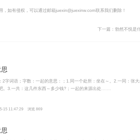
有侵权，可以通过邮箱juexin@juexinw.com联系我们删除！
下一篇：
勃然不悦是
意思
拼音：2字词语；字数：一起的意思：；1.同一个处所：坐在～。2.一同：张大
吧。3.一共：这几件东西～多少钱?；一起的来源出处.……
-15 11:47:29
浏览 869
意思