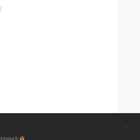
化
000464号