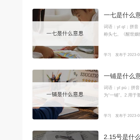
一七是什么
词语：yī qī；
称头七。《醒世姻
学习
发布于 2023-05
一铺是什么
词语：yī pù；
为“一铺”。2.用
学习
发布于 2023-05
2.15号是什