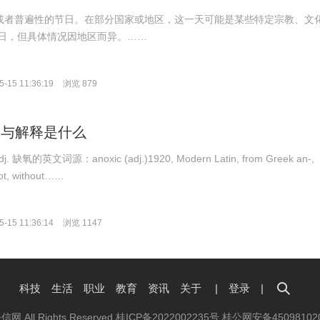
球或者普遍性的节日。在部分国家或地区，这一天可能是某些特定宗教、文
日，但具体情况因地区而异。……
-15 11:36:19
浏览 879
翻译与解释是什么
adj. 缺氧的英文词源：anoxic (adj.)1920, Modern Latin, from Greek an-,
"not, without……
-15 11:36:14
浏览 1147
科技
生活
职业
教育
资讯
关于
|
登录
|
抉信网 All Rights Reserved
桂ICP备2022002235号
桂公网安备45098102