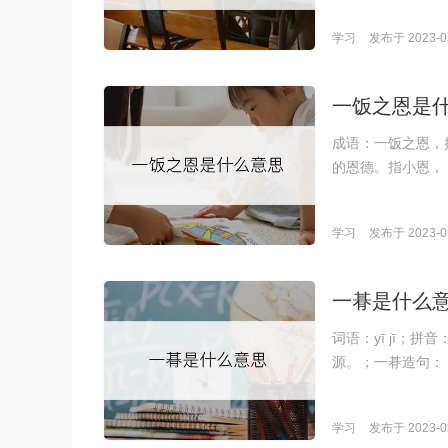
学习
发布于 2023-05
一饭之恩是
成语：一饭之恩，拼
的恩德。指小恩，
学习
发布于 2023-05
一朞是什么
词语：yī jī；
源。；一朞造句：
学习
发布于 2023-05