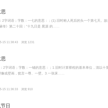
意思
拼音：2字词语；字数：一七的意思：；(1).旧时称人死后的头一个第七天。故
缘传》第二十回：“十九日是 晁源 的……
-15 11:38:43
浏览 1231
意思
拼音：2字词语；字数：一铺的意思：；1.旧时计算驿程的基本单位，清以十
于塑像或壁画，犹言一尊、一壁。3.一张床……
-15 11:36:33
浏览 910
么节日