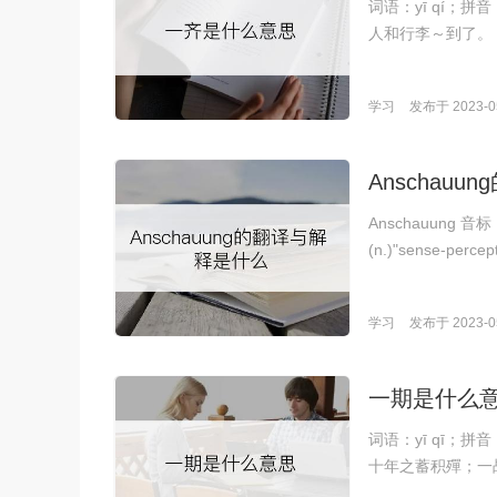
词语：yī qí；
人和行李～到了。
学习
发布于 2023-05
Anschau
Anschauung 音
(n.)"sense-percep
学习
发布于 2023-05
一期是什么
词语：yī qī；
十年之蓄积殫；一