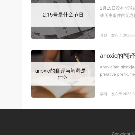
2月15日没有全
或历史事件的纪念
其他
发布于 2023-05
anoxic的
anoxic[æn'ɑksɪk]
privative prefix, 
学习
发布于 2023-05
Copyright 