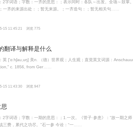
拼音：2字词语；字数：一齐的意思：；表示同时：各队～出发。全场～鼓掌
；一齐的来源出处：；暂无来源。；一齐造句：；暂无相关句……
-15 11:45:21
浏览 775
ung的翻译与解释是什么
标：英 ['ɑ:hʃau,uŋ] 美n. （德）世界观；人生观；直觉英文词源：Anschauu
tion," c. 1856, from Ger……
-15 11:43:30
浏览 947
意思
拼音：2字词语；字数：一期的意思：；1.一次。《管子·参患》：“故一期之师
战三费，累代之功尽。”石一参 今诠：“一……