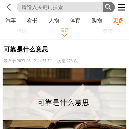
汽车
看书
人物
体育
购物
更多
首页
科技
生活
职业
展开
培训
学习
情感
房产
金融
工作
可靠是什么意思
农业
命理
动物
发布于 2023-08-12 11:57:59 浏览
278
次
健康
历史
其他