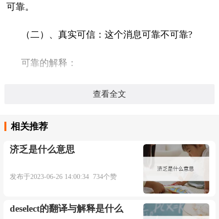
可靠。
（二）、真实可信：这个消息可靠不可靠?
可靠的解释：
（一）、可以信赖依靠。
查看全文
清 史致谔 《禀左宗棠》：“至属吏中结实可靠
相关推荐
之员，职道於十月中旬曾具禀加考密陈。” 老舍
济乏是什么意思
《四世同堂》四七：“她看出来朋友们确是比 瑞丰
还更亲近，更可靠。”
发布于2023-06-26 14:00:34 734个赞
（二）、真实可信。
deselect的翻译与解释是什么