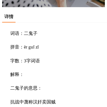
详情
词语：二鬼子
拼音：èr guǐ zǐ
字数：3字词语
解释：
二鬼子的意思：
抗战中蔑称汉奸卖国贼