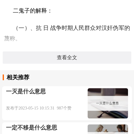
二鬼子的解释：
（一）、抗 日 战争时期人民群众对汉奸伪军的
蔑称。
王福如 《父子兵》：“要是当时依着你，叫你
查看全文
参加了国民党游击队，现在不是变成了二鬼子（即
伪军），也就变成了‘琉球蛋’啦。”
相关推荐
一灭是什么意思
本内容部分来源于网络，谨供免费学习使用，如有侵权，可
发布于2023-05-15 10:15:31 987个赞
以通过邮箱juexin@juexinw.com联系我们删除！
一定不移是什么意思