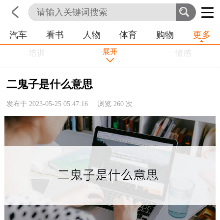
汽车
看书
人物
体育
购物
更多
首页
科技
生活
职业
展开
培训
学习
情感
房产
金融
工作
二鬼子是什么意思
农业
命理
动物
发布于 2023-05-25 05:47:16 浏览
260
次
健康
历史
其他