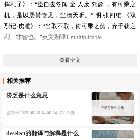
挥札子》：“臣自去冬闻 金 人废 刘豫 ，有可乘之
机，是以屡貰管见，尘瀆天听。” 明 张四维 《双
烈记·虏遁》：“当取不取，倚可乘之势，弃千载之
利，非智也。”英文翻译1.multiplicable
可乘的解释：
查看全文
（一）、可以利用。
相关推荐
宋 岳飞 《奏审已条具曲折未准指挥札
济乏是什么意思
子》：“臣自去冬闻 金 人废 刘豫 ，有可乘之机，
是以屡貰管见，尘瀆天听。” 明 张四维 《双烈记·
发布于2023-06-26 14:00:34 731个赞
虏遁》：“当取不取，倚可乘之势，弃千载之利，
deselect的翻译与解释是什么
非智也。”