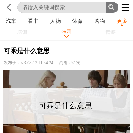
汽车
看书
人物
体育
购物
更多
首页
科技
生活
职业
展开
培训
学习
情感
房产
金融
工作
可乘是什么意思
农业
命理
动物
发布于 2023-08-12 11:34:24 浏览
297
次
健康
历史
其他