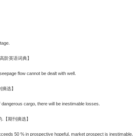
tage.
高阶英语词典】
 seepage flow cannot be dealt with well.
刊摘选】
dangerous cargo, there will be inestimable losses.
的.【期刊摘选】
xceeds 50 % in prospective hopeful, market prospect is inestimable.