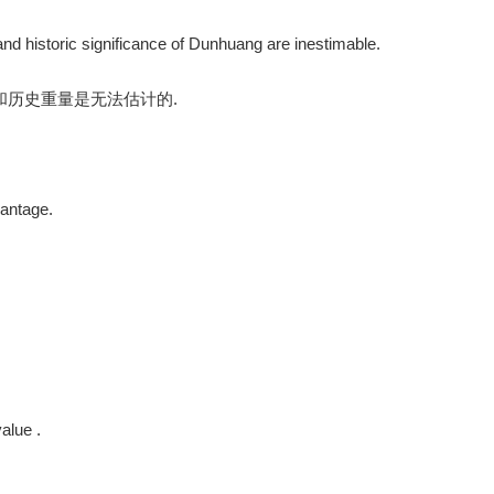
 and historic significance of Dunhuang are inestimable.
和历史重量是无法估计的.
vantage.
alue .