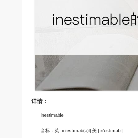
详情：
inestimable
音标：英 [ɪn'estɪməb(ə)l] 美 [ɪn'ɛstɪməbl]