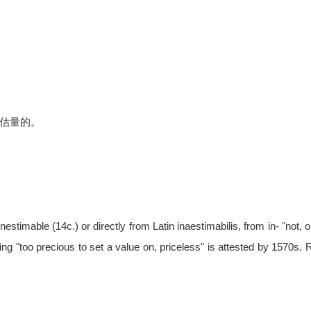
e,可估量的。
estimable (14c.) or directly from Latin inaestimabilis, from in- "not, 
ing "too precious to set a value on, priceless" is attested by 1570s. 