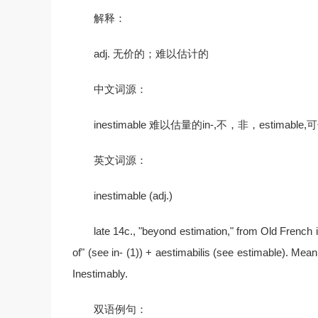
解释：
adj. 无价的；难以估计的
中文词源：
inestimable 难以估量的in-,不，非，estimabl
英文词源：
inestimable (adj.)
late 14c., "beyond estimation," from Old French in
of" (see in- (1)) + aestimabilis (see estimable). Mean
Inestimably.
双语例句：