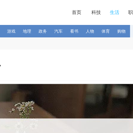
首页
科技
生活
职
游戏
地理
政务
汽车
看书
人物
体育
购物
么