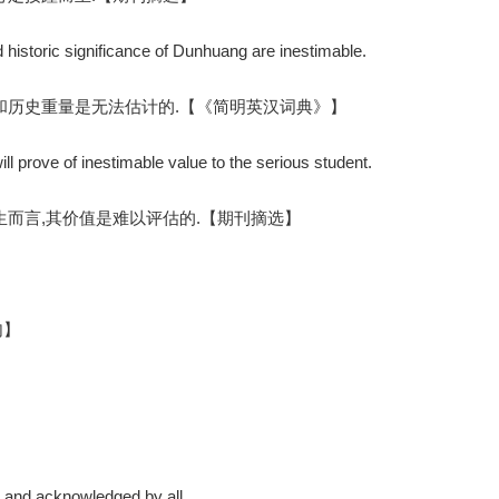
d historic significance of Dunhuang are inestimable.
和历史重量是无法估计的.【《简明英汉词典》】
l prove of inestimable value to the serious student.
生而言,其价值是难以评估的.【期刊摘选】
句】
lt and acknowledged by all.