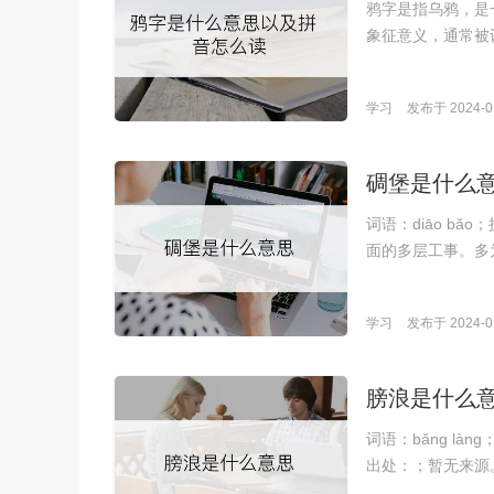
鸦字是指乌鸦，是
象征意义，通常被
学习
发布于 2024-01
碉堡是什么
词语：diāo b
面的多层工事。多
学习
发布于 2024-01
膀浪是什么
词语：bǎng l
出处：；暂无来源。