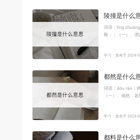
陵撞是什么
词语：líng z
释：；（一）、谓
学习
发布于 2024-01
都然是什么
词语：dōu rá
（一）、倘然，若然
学习
发布于 2024-01
都料是什么