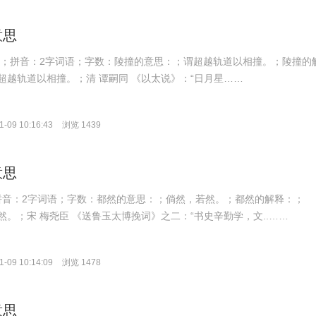
意思
huàng；拼音：2字词语；字数：陵撞的意思：；谓超越轨道以相撞。；陵撞的
超越轨道以相撞。；清 谭嗣同 《以太说》：“日月星……
-09 10:16:43
浏览 1439
意思
n；拼音：2字词语；字数：都然的意思：；倘然，若然。；都然的解释：；
。；宋 梅尧臣 《送鲁玉太博挽词》之二：“书史辛勤学，文..……
-09 10:14:09
浏览 1478
意思