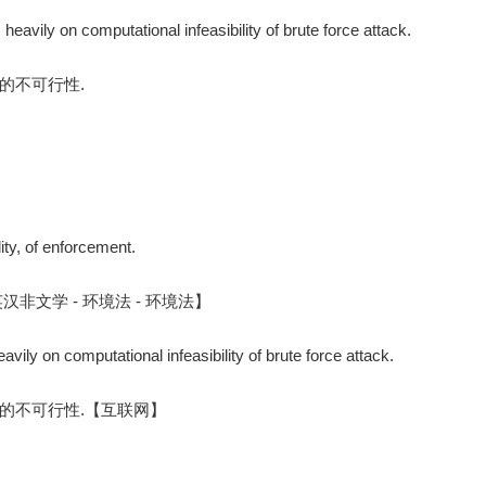
eavily on computational infeasibility of brute force attack.
的不可行性.
lity, of enforcement.
文学 - 环境法 - 环境法】
vily on computational infeasibility of brute force attack.
的不可行性.【互联网】