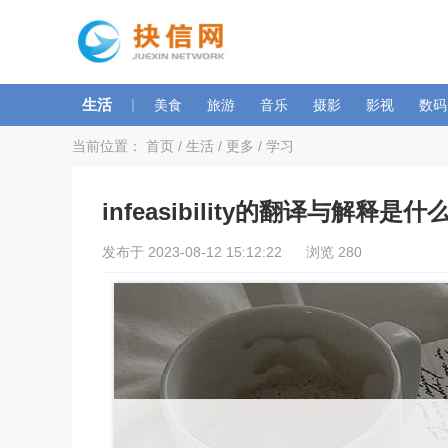
生活
|
美食
旅游
音乐
摄影
影视
数码
当前位置：
首页
/
生活
/
更多
/
学习
infeasibility的翻译与解释是什
发布于 2023-08-12 15:12:22 浏览 280