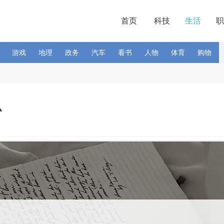
首页
科技
生活
职
游戏
地理
政务
汽车
看书
人物
体育
购物
么