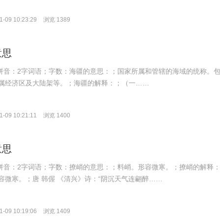
-09 10:23:29
浏览 1389
意思
āng；拼音：2字词语；字数：海疆的意思：；国家所属和管辖的海域的统称。
属经济区及大陆架等。；海疆的解释：；（一……
-09 10:21:11
浏览 1400
意思
iào；拼音：2字词语；字数：撩峭的意思：；料峭。形容微寒。；撩峭的解释
容微寒。；唐 韩偓 《清兴》诗：“阴沉天气连翩醉……
-09 10:19:06
浏览 1409