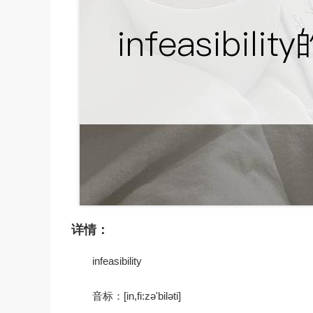
详情：
infeasibility
音标：[in,fi:zə'biləti]