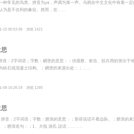
一种常见的鸟类。拼音为yā，声调为第一声。乌鸦在中文文化中有着一定
认为是不吉利的象征。然而，在……
-15 00:53:39
浏览 1421
意思
ǎo；拼音：2字词语；字数：碉堡的意思：；供观察、射击、驻兵用的突出于
为砖石或混凝土结构。；碉堡的来源出处：；……
-09 10:26:19
浏览 1295
意思
àng；拼音：2字词语；字数：膀浪的意思：；形容说话不着边际。；膀浪的来
；膀浪造句：；1、大抵 游氏 説话，...……