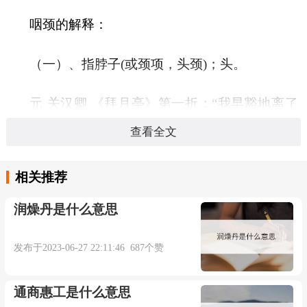
咽颈的解释：
（一）、指脖子(或颈项，头颈)；头。
元 关汉卿 《拜月亭》第一折：“我早豁地离了
坐位，悄地低了咽颈，緼地红了面皮。”
查看全文
相关推荐
本内容部分来源于网络，谨供免费学习使用，如有侵权，可
润燥丹是什么意思
以通过邮箱juexin@juexinw.com联系我们删除！
发布于2023-06-27 22:11:46 687个赞
通商惠工是什么意思