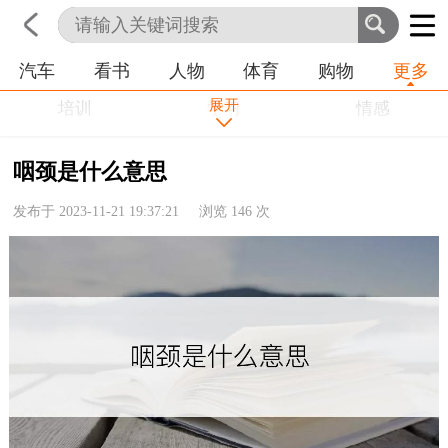
汽车
看书
人物
体育
购物
更多
首页
科技
生活
职业
展开
培训
学习
情感
房产
金融
工作
咽颈是什么意思
农业
命理
动物
发布于 2023-11-21 19:37:21 浏览
146
次
健康
历史
其他