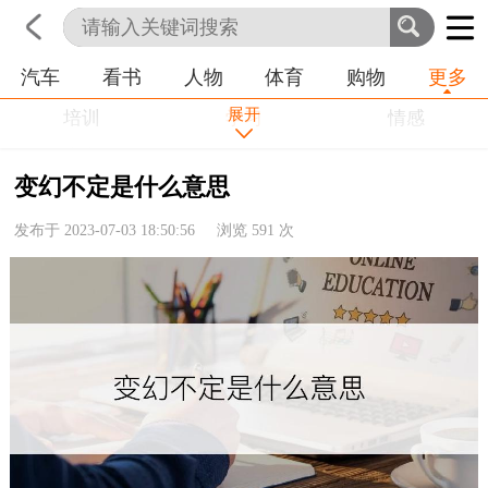
汽车
看书
人物
体育
购物
更多
首页
科技
生活
职业
展开
培训
学习
情感
房产
金融
工作
变幻不定是什么意思
农业
命理
动物
发布于 2023-07-03 18:50:56 浏览
591
次
健康
历史
其他