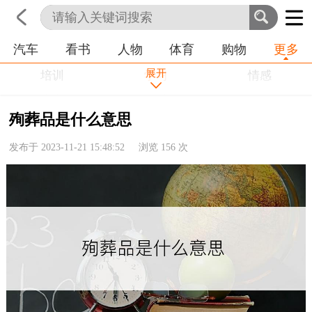
汽车
看书
人物
体育
购物
更多
首页
科技
生活
职业
展开
培训
学习
情感
房产
金融
工作
殉葬品是什么意思
农业
命理
动物
发布于 2023-11-21 15:48:52 浏览
156
次
健康
历史
其他