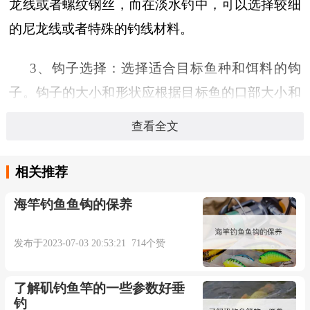
龙线或者螺纹钢丝，而在淡水钓中，可以选择较细
的尼龙线或者特殊的钓线材料。
3、钩子选择：选择适合目标鱼种和饵料的钩
子。钩子的大小和形状应根据目标鱼的口部大小和
习性来选择。确保钩子足够锋利，以增加钩住鱼的
查看全文
机会。
相关推荐
4、饵料选择：选择适合目标鱼种和钓法的饵
海竿钓鱼鱼钩的保养
料。不同的鱼种对饵料有不同的偏好，选择合适的
饵料可以增加钓鱼的成功率。
发布于2023-07-03 20:53:21 714个赞
5、辅助工具选择：根据需要选择合适的辅助工
了解矶钓鱼竿的一些参数好垂
具，如钓箱、浮漂、鱼篮、测鱼器等。这些工具可
钓