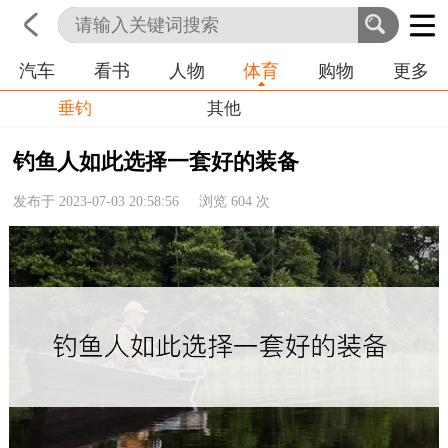
汽车
看书
人物
体育
购物
更多
首页
科技
生活
职业
垂钓
其他
钓鱼人如此选择一套好的装备
发布于 2023-07-03 20:58:56 浏览
604
次