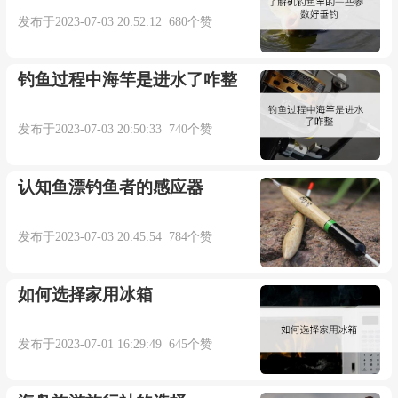
以提供方便和便捷，使钓鱼过程更加流畅。
发布于2023-07-03 20:52:12 680个赞
6、钓鱼保护工具：带上适当的钓鱼保护工具，
钓鱼过程中海竿是进水了咋整
如垫子、钳子等，用于保护钓到的鱼以及自身的安
全。
发布于2023-07-03 20:50:33 740个赞
认知鱼漂钓鱼者的感应器
本内容部分来源于网络，谨供免费学习使用，如有侵权，可
以通过邮箱juexin@juexinw.com联系我们删除！
发布于2023-07-03 20:45:54 784个赞
如何选择家用冰箱
发布于2023-07-01 16:29:49 645个赞