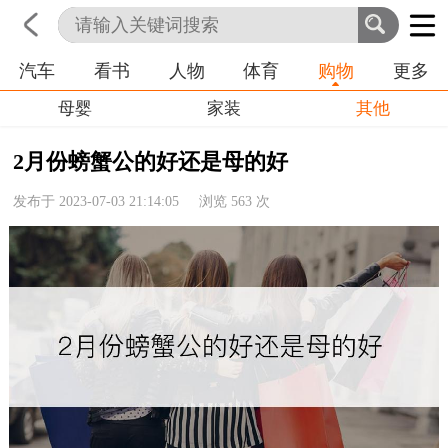
汽车
看书
人物
体育
购物
更多
首页
科技
生活
职业
母婴
家装
其他
2月份螃蟹公的好还是母的好
发布于 2023-07-03 21:14:05 浏览
563
次