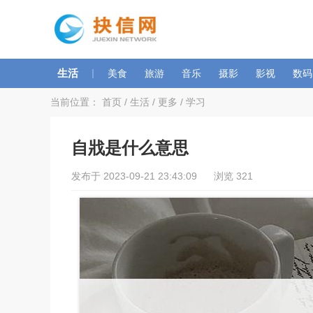
生活
|
美食
旅游
音乐
摄影
影视
数码
当前位置：
首页
/
生活
/
更多
/
学习
自戕是什么意思
发布于 2023-09-21 23:43:09 浏览 321