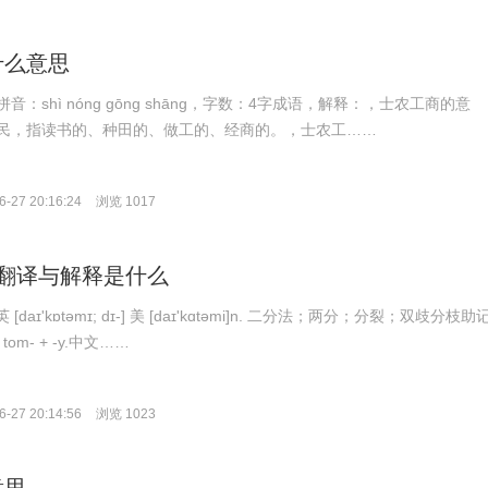
什么意思
：shì nóng gōng shāng，字数：4字成语，解释：，士农工商的意
民，指读书的、种田的、做工的、经商的。，士农工……
-27 20:16:24
浏览 1017
my的翻译与解释是什么
英 [daɪ'kɒtəmɪ; dɪ-] 美 [daɪ'kɑtəmi]n. 二分法；两分；分裂；双歧分枝助
 tom- + -y.中文……
-27 20:14:56
浏览 1023