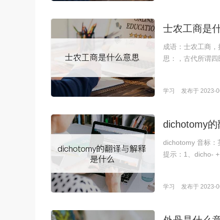
士农工商是
成语：士农工商，拼音
思：，古代所谓四
学习
发布于 2023-06
dichoto
dichotomy 音标：
提示：1、dicho- +
学习
发布于 2023-06