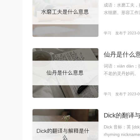
成语：水磨工夫，拼
水细磨。形容工作
学习
发布于 2023-06
仙丹是什么
词语：xiān d
不老的灵丹妙药。
学习
发布于 2023-06
Dick的翻
Dick 音标：英 [dɪk]
rhyming nickname