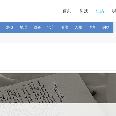
首页
科技
生活
职
游戏
地理
政务
汽车
看书
人物
体育
购物