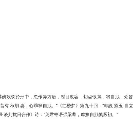
 ﹞与其儕欢饮於舟中，忽作异方语，瞪目改容，切齿恨駡，将自戕，众
：“昔有 秋胡 妻，心乖寧自戕。”《红楼梦》第九十回：“却説 黛玉 自
泰州谈判抗日合作》诗：“凭君寄语强梁辈，摩擦自戕慎厥初。”