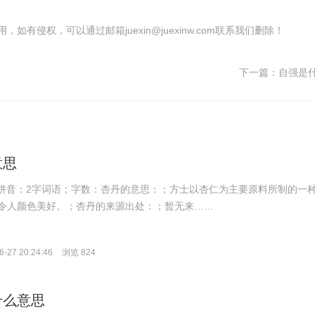
有侵权，可以通过邮箱juexin@juexinw.com联系我们删除！
下一篇：
自强是
意思
ān；拼音：2字词语；字数：杏丹的意思：；方士以杏仁为主要原料所制的一
令人颜色美好。；杏丹的来源出处：；暂无来……
-27 20:24:46
浏览 824
什么意思