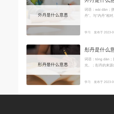
外丹是什么
词语：wài dā
丹”。与“内丹”
学习
发布于 2023-06
彤丹是什么
词语：tóng d
光。；彤丹的来源
学习
发布于 2023-06