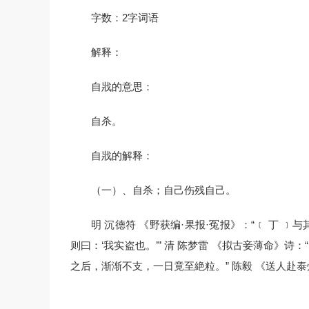
字数：2字词语
解释：
自戕的意思：
自杀。
自戕的解释：
（一）、自杀；自己伤残自己。
明 沉德符 《野获编·果报·冤报》：“﹝ 丁
则曰：‘我实盗也。’” 清 陈梦雷 《拟古妾薄命》诗
之后，渐渐不支，一日竟至絶粒。” 陈毅 《送人赴