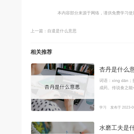
本内容部分来源于网络，谨供免费学习使用，如
上一篇：
自遣是什么意思
相关推荐
杏丹是什么
词语：xìng d
成药。传说食之能
学习
发布于 2023-06
水磨工夫是