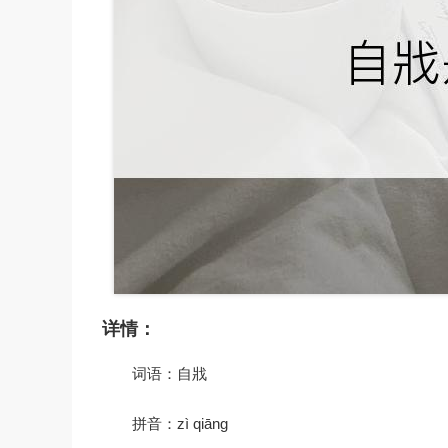
详情：
词语：自戕
拼音：zì qiāng