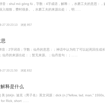
音：shuǐ mó gōng fū，字数：4字成语，解释：，水磨工夫的意思：，
深入细致，费时很多。，水磨工夫的来源出处：，明……
-27 20:23:13
浏览 957
意思
ān；拼音：2字词语；字数：仙丹的意思：；神话中认为吃了可以起死回生或
；仙丹的来源出处：；暂无来源。；仙丹造句：；……
-27 20:21:50
浏览 832
译与解释是什么
 美 [dɪk]n. 迪克（男子名）英文词源：dick (n.)"fellow, lad, man," 1550s,
 for Rick, short ……