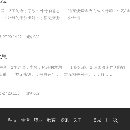
意思
n；拼音：2字词语；字数：外丹的意思：；道家烧炼金石而成的丹药，俗称“
相对。；外丹的来源出处：；暂无来源。；外丹造……
-27 20:14:37
浏览 983
意思
ān；拼音：2字词语；字数：彤丹的意思：；1.指朱漆。2.谓因漆朱而闪耀红
出处：；暂无来源。；彤丹造句：；暂无相关句子。；；解.……
-27 20:11:54
浏览 862
科技
生活
职业
教育
资讯
关于
|
登录
|