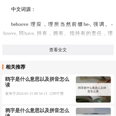
中文词源：
behoove 理应，理所当然前缀be-, 强调。-
hoove, 同have, 持有，拥有。指持有的责任，理
应。
查看全文
英文词源：
相关推荐
behoove (v.)
鸥字是什么意思以及拼音怎么
读
Old English behofian "to have need of, have use
发布于2024-01-15 00:54:13 1299个赞
for," verbal form of the ancient compound word
represented by behoof. Historically, it rimes with
鸦字是什么意思以及拼音怎么
move, prove, but being now mainly a literary word, it