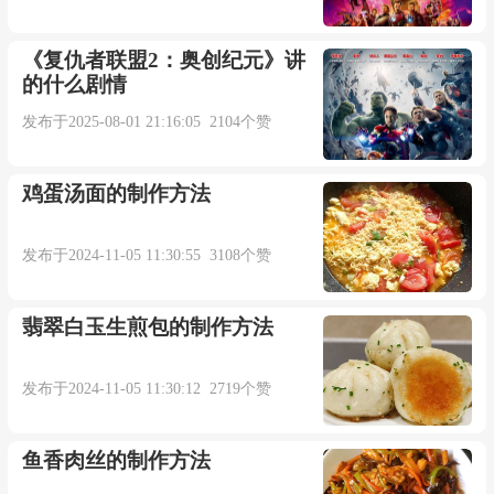
procedure behoove get detailed theory studies.
《复仇者联盟2：奥创纪元》讲
的什么剧情
因此, 预期的形成和更新过程理应得到详细的理
发布于2025-08-01 21:16:05 2104个赞
论研究.【互联网】
It is the secret private space in household, behoove
鸡蛋汤面的制作方法
gets courteous reception.
发布于2024-11-05 11:30:55 3108个赞
它是家居中隐秘的私人空间, 理应受到礼遇.
翡翠白玉生煎包的制作方法
【互联网】
发布于2024-11-05 11:30:12 2719个赞
If the other side tells your tort, behoove quote
should have all limits of authority project.
鱼香肉丝的制作方法