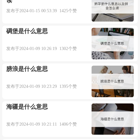
读
is generally made to rime with rove, grove, by those
发布于2024-01-15 00:53:39 1425个赞
who know it only in books. [OED]
碉堡是什么意思
双语例句：
发布于2024-01-09 10:26:19 1302个赞
1. Haughtily raise oneself slightly says: " Majesty
talks, boy behoove is tongueless. "
膀浪是什么意思
他谦卑而骄傲地欠身说: “ 陛下说话, 小子理应
发布于2024-01-09 10:23:29 1395个赞
缄默. ”
海疆是什么意思
来自互联网
发布于2024-01-09 10:21:11 1406个赞
2. Characteristic behoove makes competition