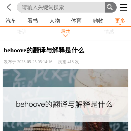
汽车
看书
人物
体育
购物
更多
首页
科技
生活
职业
展开
培训
学习
情感
房产
金融
工作
behoove的翻译与解释是什么
农业
命理
动物
发布于 2023-05-25 05:14:16 浏览
418
次
健康
历史
其他