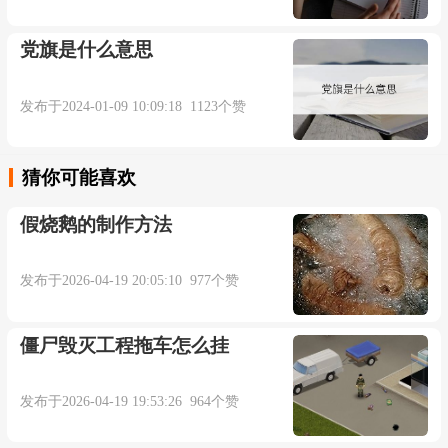
corruption defeats behoove from correct violate
compasses manage grab.
党旗是什么意思
因而, 农业银行 反 腐败理应从纠正违规经营抓
发布于2024-01-09 10:09:18 1123个赞
起.
猜你可能喜欢
来自互联网
假烧鹅的制作方法
5. It is the secret private space in household,
发布于2026-04-19 20:05:10 977个赞
behoove gets courteous reception.
它是家居中隐秘的私人空间, 理应受到礼遇.
僵尸毁灭工程拖车怎么挂
来自互联网
发布于2026-04-19 19:53:26 964个赞