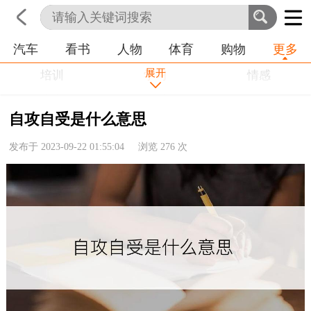
汽车
看书
人物
体育
购物
更多
首页
科技
生活
职业
展开
培训
学习
情感
房产
金融
工作
自攻自受是什么意思
农业
命理
动物
发布于 2023-09-22 01:55:04 浏览
276
次
健康
历史
其他