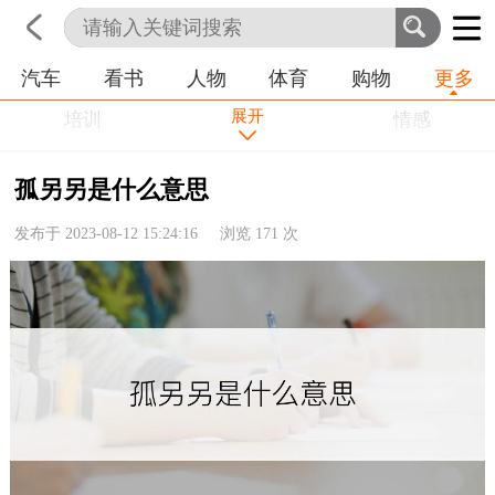
汽车
看书
人物
体育
购物
更多
首页
科技
生活
职业
展开
培训
学习
情感
房产
金融
工作
孤另另是什么意思
农业
命理
动物
发布于 2023-08-12 15:24:16 浏览
171
次
健康
历史
其他