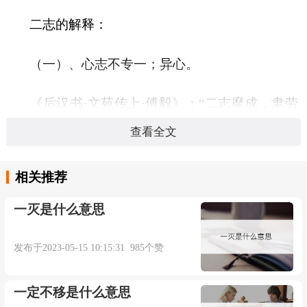
二志的解释：
（一）、心志不专一；异心。
《后汉书·文苑传上·傅毅》：“二志靡成，聿劳
我心。” 李贤 注：“志不专一，徒烦劳於我
查看全文
心。”《新五代史·杂传·吕琦》：“是时， 晋高祖 镇
河东 ，有二志， 废帝 患之。”《三国演义》第五
相关推荐
回：“凡我同盟，齐心戮力，以致臣节，必无二
一灭是什么意思
志。”
发布于2023-05-15 10:15:31 985个赞
一定不移是什么意思
本内容部分来源于网络，谨供免费学习使用，如有侵权，可
以通过邮箱juexin@juexinw.com联系我们删除！