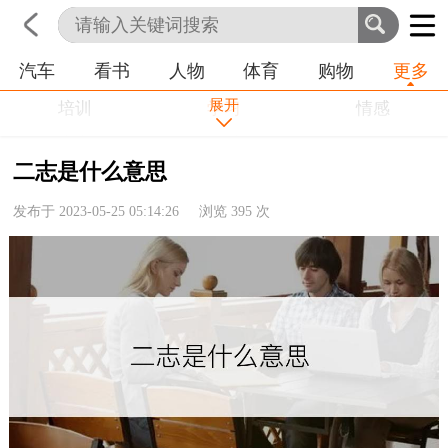
汽车
看书
人物
体育
购物
更多
首页
科技
生活
职业
展开
培训
学习
情感
房产
金融
工作
二志是什么意思
农业
命理
动物
发布于 2023-05-25 05:14:26 浏览
395
次
健康
历史
其他