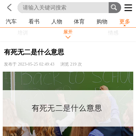
汽车
看书
人物
体育
购物
更多
首页
科技
生活
职业
展开
培训
学习
情感
房产
金融
工作
有死无二是什么意思
农业
命理
动物
发布于 2023-05-25 02:49:43 浏览
219
次
健康
历史
其他