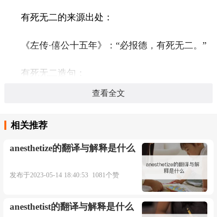
有死无二的来源出处：
《左传·僖公十五年》：“必报德，有死无二。”
有死无二造句：
查看全文
暂无相关句子。
相关推荐
anesthetize的翻译与解释是什么
本内容部分来源于网络，谨供免费学习使用，如有侵权，可
以通过邮箱juexin@juexinw.com联系我们删除！
发布于2023-05-14 18:40:53 1081个赞
anesthetist的翻译与解释是什么