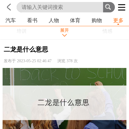
汽车
看书
人物
体育
购物
更多
首页
科技
生活
职业
展开
培训
学习
情感
房产
金融
工作
二龙是什么意思
农业
命理
动物
发布于 2023-05-25 02:46:47 浏览
378
次
健康
历史
其他