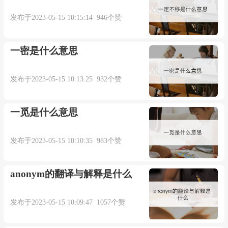
用 公山 ( 刘岱 )於前，擢 正礼 ( 刘繇 )於后，所谓
发布于2023-05-15 10:15:14 946个赞
御二龙於长涂，骋騏驥於千里，不亦可乎？”(3)指
南朝 梁 谢览 、 谢举 兄弟。《南史·谢举传》：“﹝
一密是什么意思
举 ﹞与兄 览 俱预元会。 江淹 一见并相钦挹，
曰：‘所谓“驭二龙於长涂”者也。’”(4)指 南朝 梁 刘
发布于2023-05-15 10:13:25 932个赞
孝义 、 刘孝胜 兄弟。 南朝 梁 简文帝 《饯临海太
一觅是什么意思
守刘孝仪蜀郡太守刘孝胜》诗曰：“两 杜 昔夹河，
二龙今出守。”(5)指 南朝 齐 柳惔 、 柳悦 兄弟。
发布于2023-05-15 10:10:35 983个赞
《南史·柳惔传》：“﹝ 惔 ﹞少与长兄 悦 齐名， 王
俭 谓人曰：‘ 柳氏 二龙，可谓一日千里。’”(6)指
anonym的翻译与解释是什么
唐 乌承恩 、 乌承玼 兄弟。《新唐书·乌承玼
发布于2023-05-15 10:09:47 1057个赞
传》：“﹝ 承玼 ﹞与族兄 承恩 皆为 平庐 先锋，沉
勇而决，号‘辕门二龙’。”