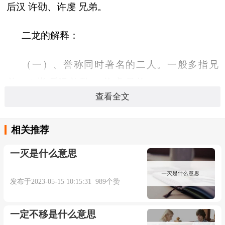
后汉 许劭、许虔 兄弟。
二龙的解释：
（一）、誉称同时著名的二人。一般多指兄
弟。(1)指 后汉 许劭 、 许虔 兄弟。
查看全文
《后汉书·许劭传》：“兄 虔 亦知名， 汝南 人
称 平舆 渊有二龙焉。” 南朝 宋 刘义庆 《世说新语
相关推荐
·赏誉》：“ 谢子微 见 许子将 兄弟，曰：‘ 平舆 之
一灭是什么意思
渊，有二龙焉。’” 唐 杨炯 《唐恒州刺史建昌公王
公神道碑》：“荆枝擢秀，棣蕚生光，何止 平舆 之
发布于2023-05-15 10:15:31 989个赞
二龙，是为 贾 家之三虎。”(2)指 三国 吴 刘岱 、
一定不移是什么意思
刘繇 兄弟。《三国志·吴志·刘繇传》：“若明使君