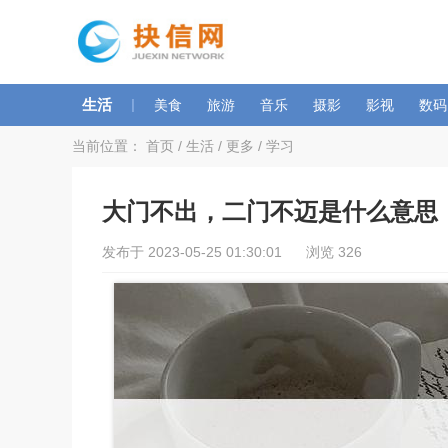
生活
|
美食
旅游
音乐
摄影
影视
数码
当前位置：
首页
/
生活
/
更多
/
学习
大门不出，二门不迈是什么意思
发布于 2023-05-25 01:30:01 浏览 326