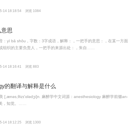
-14 18:18:54
浏览 1084
么意思
：yī bǎ shǒu，字数：3字成语，解释：，一把手的意思：，在某一方
或组织的主要负责人，一把手的来源出处：，朱自……
-14 18:16:41
浏览 883
iology的翻译与解释是什么
英 美 [,ænəs,θizɪ'ɑlədʒi]n. 麻醉学中文词源：anesthesiology 麻醉学前缀an-
 审美，知觉。……
-14 18:12:25
浏览 1300