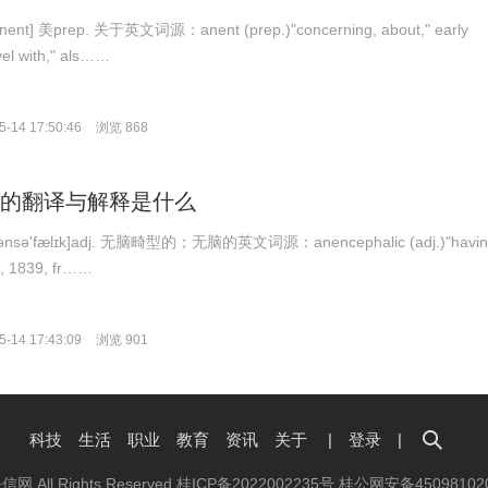
ent] 美prep. 关于英文词源：anent (prep.)"concerning, about," early
vel with," als……
-14 17:50:46
浏览 868
alic的翻译与解释是什么
n,ənsə'fælɪk]adj. 无脑畸型的；无脑的英文词源：anencephalic (adj.)"havi
y), 1839, fr……
-14 17:43:09
浏览 901
科技
生活
职业
教育
资讯
关于
|
登录
|
抉信网 All Rights Reserved
桂ICP备2022002235号
桂公网安备45098102