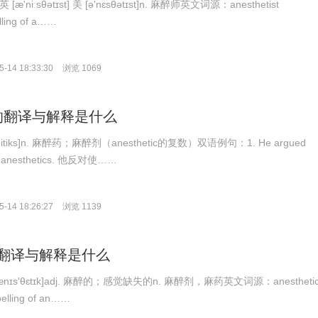
英 [æ'niːsθətɪst] 美 [ə'nɛsθətɪst]n. 麻醉师英文词源：anesthetist
elling of a……
-14 18:33:30
浏览 1069
ics的翻译与解释是什么
nis'θitiks]n. 麻醉药；麻醉剂（anesthetic的复数）双语例句：1. He argued
 of anesthetics. 他反对使……
-14 18:26:27
浏览 1139
ic的翻译与解释是什么
 [,ænɪs'θɛtɪk]adj. 麻醉的；感觉缺失的n. 麻醉剂，麻药英文词源：anestheti
spelling of an……