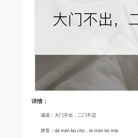
详情：
成语：大门不出，二门不迈
拼音：dà mén bù chū，èr mén bù mài