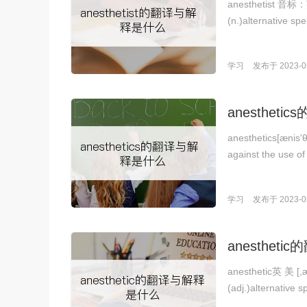
anesthetist 音标：
(n.)alternative sp
学习
发布于 2023-05
anesthet
anesthetics[æ
against the use
学习
发布于 2023-05
anesthet
anesthetic英 美
(adj.)alternative 