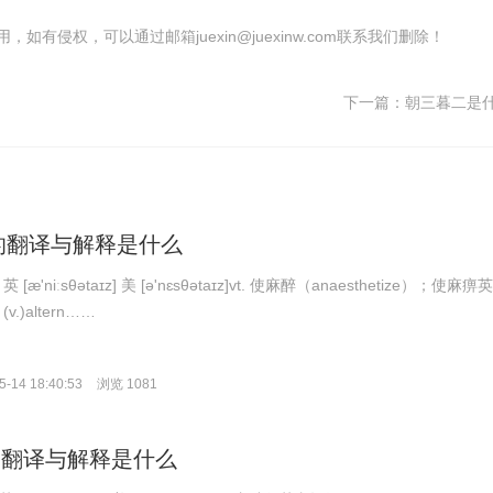
有侵权，可以通过邮箱juexin@juexinw.com联系我们删除！
下一篇：
朝三暮二是
ize的翻译与解释是什么
：英 [æ'niːsθətaɪz] 美 [ə'nɛsθətaɪz]vt. 使麻醉（anaesthetize）；使麻痹
(v.)altern……
-14 18:40:53
浏览 1081
ist的翻译与解释是什么