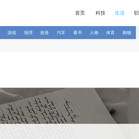
首页
科技
生活
职
游戏
地理
政务
汽车
看书
人物
体育
购物