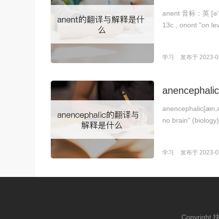
anent 音标：英 [ə'n
13c., onont "on le
学习
发布于 2023-05
anenceph
anencephalic[æ
no brain" (biolog
学习
发布于 2023-05
Copyright 