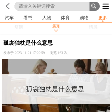
汽车
看书
人物
体育
购物
更多
首页
科技
生活
职业
展开
培训
学习
情感
房产
金融
工作
孤衾独枕是什么意思
农业
命理
动物
发布于 2023-11-21 17:29:59 浏览
163
次
健康
历史
其他