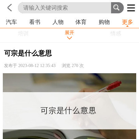
汽车
看书
人物
体育
购物
更多
首页
科技
生活
职业
展开
培训
学习
情感
房产
金融
工作
可宗是什么意思
农业
命理
动物
发布于 2023-08-12 12:35:43 浏览
270
次
健康
历史
其他