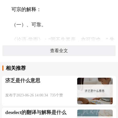
可宗的解释：
（一）、可靠。
《论语·学而》：“因不失其亲，亦可宗也。” 朱
熹 集注：“因，犹依也。宗，犹主也。言……所依
查看全文
者不失其可亲之人，则亦可以宗而主之矣。” 杨伯
峻 注：“宗，主，可靠。”参见“ 可靠 ”。
相关推荐
济乏是什么意思
本内容部分来源于网络，谨供免费学习使用，如有侵权，可
发布于2023-06-26 14:00:34 735个赞
以通过邮箱juexin@juexinw.com联系我们删除！
deselect的翻译与解释是什么