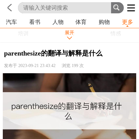
汽车
看书
人物
体育
购物
更多
首页
科技
生活
职业
展开
培训
学习
情感
房产
金融
工作
parenthesize的翻译与解释是什么
农业
命理
动物
发布于 2023-09-21 23:43:42 浏览
199
次
健康
历史
其他