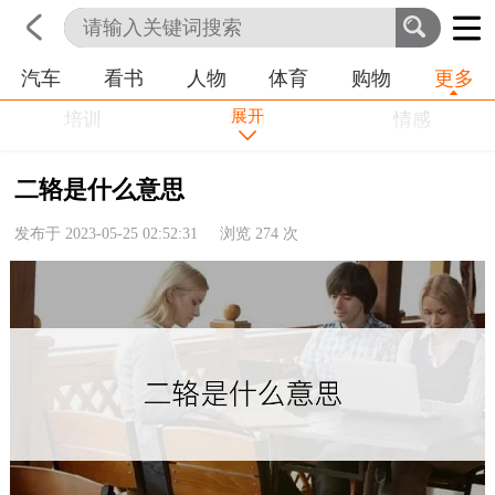
汽车
看书
人物
体育
购物
更多
首页
科技
生活
职业
展开
培训
学习
情感
房产
金融
工作
二辂是什么意思
农业
命理
动物
发布于 2023-05-25 02:52:31 浏览
274
次
健康
历史
其他