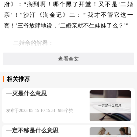
府》：“搁到啊！哪个黑了拜堂！又不是‘二婚
亲’！”沙汀《淘金记》二：“‘我才不管它这一
套！’三爷放肆地说，‘二婚亲就不生娃娃了么？’”
二婚亲的解释：
查看全文
（一）、方言。再嫁。川剧弹戏《乔老爷奇遇·
进府》：“搁到啊！哪个黑了拜堂！又不是‘二婚
相关推荐
亲’！” 沙汀 《淘金记》二：“‘我才不管它这一
套！’三爷放肆地说，‘二婚亲就不生娃娃了么？’”
一灭是什么意思
发布于2023-05-15 10:15:31 988个赞
本内容部分来源于网络，谨供免费学习使用，如有侵权，可
一定不移是什么意思
以通过邮箱juexin@juexinw.com联系我们删除！