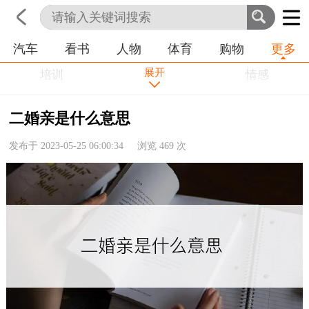
汽车
看书
人物
体育
购物
更多
首页
科技
生活
职业
展开
培训
学习
情感
房产
金融
工作
二婚亲是什么意思
农业
命理
动物
发布于 2023-05-25 06:00:34 浏览
469
次
健康
历史
其他