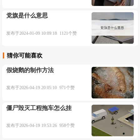
经济学是一门不精确的科学。【牛津词典】
党旗是什么意思
Both explanations were inexact...
发布于2024-01-09 10:09:18 1121个赞
两种解释都不准确。【柯林斯高阶英语词典】
猜你可能喜欢
Forecasting was an inexact science.
假烧鹅的制作方法
预报科学是门不准确的科学。【柯林斯高阶英
发布于2026-04-19 20:05:10 971个赞
语词典】
僵尸毁灭工程拖车怎么挂
The process an inexact science and is prone to
having problems.
发布于2026-04-19 19:53:26 958个赞