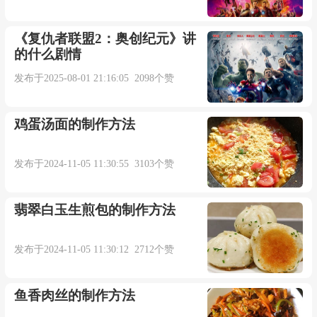
他们不怕重复听他们所听过的事物.【期刊摘
《复仇者联盟2：奥创纪元》讲
的什么剧情
选】
发布于2025-08-01 21:16:05 2098个赞
A partial or inexact application of image filter'%
鸡蛋汤面的制作方法
1'was encountered.
遇到了不完整或不精确的图像筛选器' %1 '的应
发布于2024-11-05 11:30:55 3103个赞
用程序.【期刊摘选】
翡翠白玉生煎包的制作方法
The comparison is inexact.
发布于2024-11-05 11:30:12 2712个赞
当然,上述对比有失准确.【期刊摘选】
鱼香肉丝的制作方法
Learning a foreign language is an inexact progress.