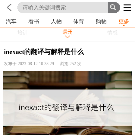
汽车
看书
人物
体育
购物
更多
首页
科技
生活
职业
展开
培训
学习
情感
房产
金融
工作
inexact的翻译与解释是什么
农业
命理
动物
发布于 2023-08-12 10:38:29 浏览
252
次
健康
历史
其他