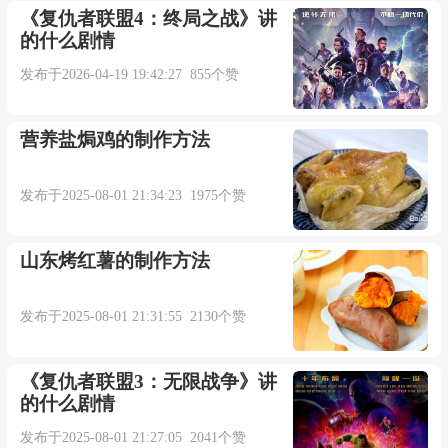
这个过程是不精确的,而且容易导致错误.【期刊
《复仇者联盟4：终局之战》讲
的什么剧情
摘选】
发布于2026-04-19 19:42:27 855个赞
He is quite inexact in his choice of words.
营养盐焗鸡的制作方法
他用词很不确切.【《现代汉英综合大词典》】
发布于2025-08-01 21:34:23 1975个赞
Partial or inexact application of image filter'% 1'to
image.
山东烤红薯的制作方法
对图像遇到了不完整或不精确的图像筛选
发布于2025-08-01 21:31:55 2130个赞
器“%1 ” 的应用程序.【期刊摘选】
《复仇者联盟3：无限战争》讲
的什么剧情
When communication is difficult , they can accept
information what is inexact or incomplete.
发布于2025-08-01 21:27:05 2041个赞