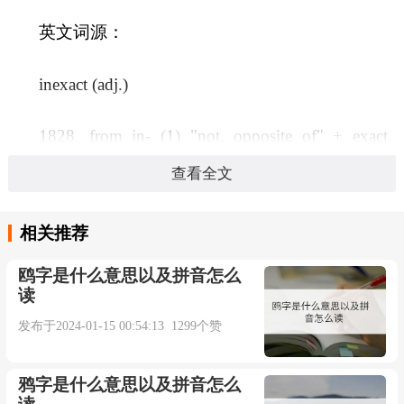
英文词源：
inexact (adj.)
1828, from in- (1) "not, opposite of" + exact.
Related: Inexactly.
查看全文
双语例句：
相关推荐
1. Both explanations were inexact.
鸥字是什么意思以及拼音怎么
读
两种解释都不准确。
发布于2024-01-15 00:54:13 1299个赞
来自柯林斯例句
鸦字是什么意思以及拼音怎么