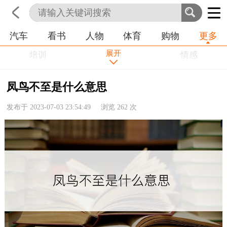
汽车
看书
人物
体育
购物
更多
首页
科技
生活
职业
展开
培训
学习
情感
房产
金融
工作
凤鸟不至是什么意思
农业
命理
动物
发布于 2023-07-03 23:54:49 浏览
262
次
健康
历史
其他