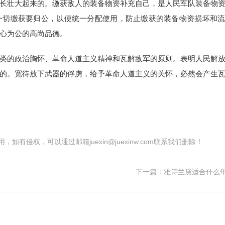
长壮大起来的。缴获敌人的装备物资补充自己，是人民军队装备物
一切缴获要归公，以便统一分配使用，防止缴获的装备物资损坏和
心为公的高尚品德。
类的政治胸怀、革命人道主义精神和瓦解敌军的原则。表明人民解
的。宽待放下武器的俘虏，给予革命人道主义的关怀，必然会产生
有侵权，可以通过邮箱juexin@juexinw.com联系我们删除！
下一篇：
雅诗兰黛适合什么