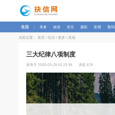
生活
|
美食
旅游
音乐
摄影
影视
数码
当前位置：
首页
/
生活
/
更多
/
其他
三大纪律八项制度
发布于 2020-03-29 01:23:36 浏览 676