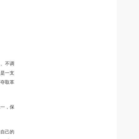
稼、不调
军是一支
，夺取革
统一，保
大自己的