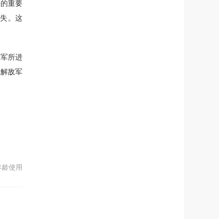
资的重要
流失。这
放军所进
瓦解敌军
年龄使用