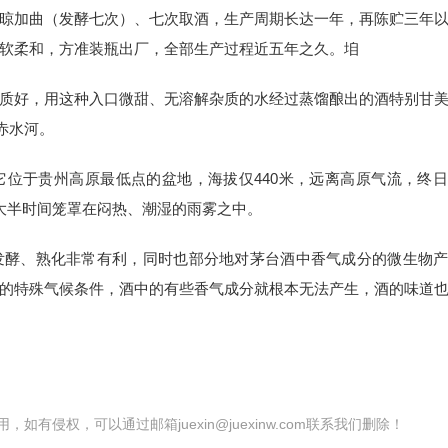
晾加曲（发酵七次）、七次取酒，生产周期长达一年，再陈贮三年
软柔和，方准装瓶出厂，全部生产过程近五年之久。垍
质好，用这种入口微甜、无溶解杂质的水经过蒸馏酿出的酒特别甘
赤水河。
位于贵州高原最低点的盆地，海拔仅440米，远离高原气流，终
有大半时间笼罩在闷热、潮湿的雨雾之中。
发酵、熟化非常有利，同时也部分地对茅台酒中香气成分的微生物
的特殊气候条件，酒中的有些香气成分就根本无法产生，酒的味道
有侵权，可以通过邮箱juexin@juexinw.com联系我们删除！