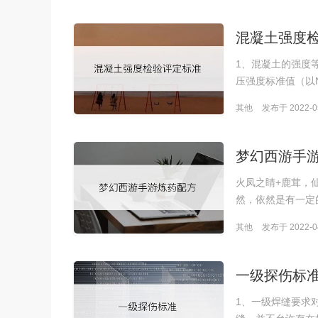
混凝土强度
1、混凝土的强度
压强度标准值（以N
其他
发布于 2022-05
梦幻西游手
火凤之睛+鹿茸，
然，依然是有一定
其他
发布于 2022-04
一级探伤标
1、一级焊缝要求