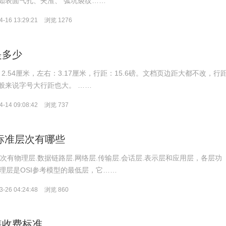
如表面气孔、夹渣、 弧坑裂纹……
-16 13:29:21
浏览 1276
是多少
：2.54厘米，左右：3.17厘米，行距：15.6磅。文档页边距大都不改，行
般来说字号大行距也大。 ……
-14 09:08:42
浏览 737
的标准层次有哪些
层次有物理层.数据链路层.网络层.传输层.会话层.表示层和应用层，各层功
物理层是OSI参考模型的最低层，它……
-26 04:24:48
浏览 860
装收费标准