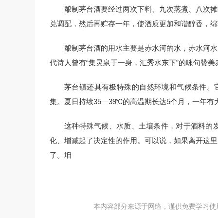
酿制茅台酒要经过两次下料、九次蒸煮、八次摊
兑调配，然后再贮存一年，使酒质更加和谐醇香，绵
酿制茅台酒的用水主要是赤水河的水，赤水河水
代诗人曾有“集灵泉于一身，汇秀水东下”的咏句赞美
茅台镇还具有极特殊的自然环境和气候条件。它
集。夏日持续35—39℃的高温期长达5个月，一年
这种特殊气候、水质、土壤条件，对于酒料的
化、增减起了决定性的作用。可以说，如果离开这里
了。垍
本内容部分来源于网络，谨供免费学习使用，如