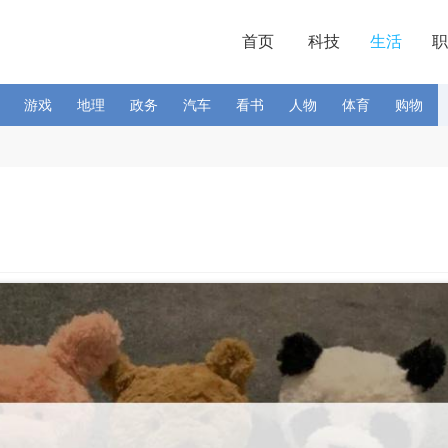
首页
科技
生活
职
游戏
地理
政务
汽车
看书
人物
体育
购物