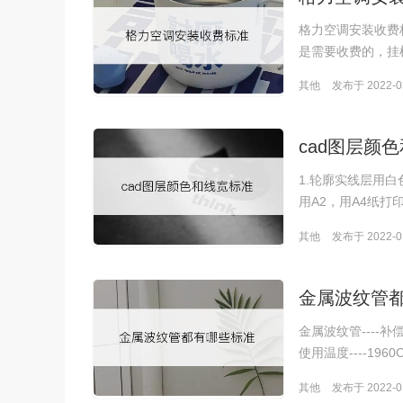
格力空调安装收费
是需要收费的，挂机
其他
发布于 2022-03
cad图层颜
1.轮廓实线层用白
用A2，用A4纸
其他
发布于 2022-01
金属波纹管
金属波纹管----
使用温度----19
其他
发布于 2022-01