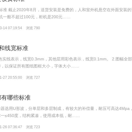
标准 截止2020年8月，送货安装是免费的，人和室外机悬空在外面安装的
一般不超过100元，柜机是200元……
-14 07:19:54
浏览 790
色和线宽标准
色实线表示，线宽0.3mm，其他层用彩色表示，线宽0.1mm。 2.图幅全
打印，以保证所有图纸图框大小，字体大小……
-27 20:55:00
浏览 727
都有哪些标准
补偿器选用U形波，分单层和多层制成，有较大的补偿量，耐压可高达4Mpa
60C一≤450度，结构紧凑，使用成本低，耐……
-26 07:36:47
浏览 723