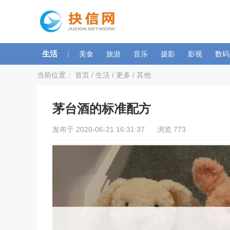
生活
|
美食
旅游
音乐
摄影
影视
数码
当前位置：
首页
/
生活
/
更多
/
其他
茅台酒的标准配方
发布于 2020-06-21 16:31:37 浏览 773