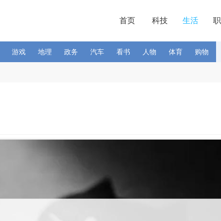
首页
科技
生活
职
游戏
地理
政务
汽车
看书
人物
体育
购物