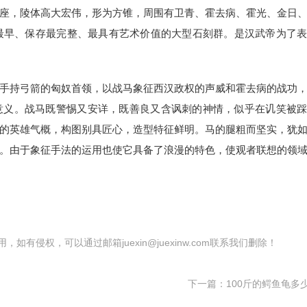
座，陵体高大宏伟，形为方锥，周围有卫青、霍去病、霍光、金日
最早、保存最完整、最具有艺术价值的大型石刻群。是汉武帝为了
手持弓箭的匈奴首领，以战马象征西汉政权的声威和霍去病的战功
意义。战马既警惕又安详，既善良又含讽刺的神情，似乎在讥笑被
的英雄气概，构图别具匠心，造型特征鲜明。马的腿粗而坚实，犹
。由于象征手法的运用也使它具备了浪漫的特色，使观者联想的领
有侵权，可以通过邮箱juexin@juexinw.com联系我们删除！
下一篇：
100斤的鳄鱼龟多