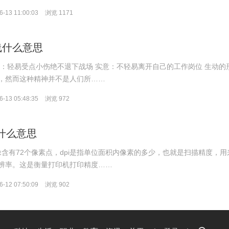
-13 11:00:03
浏览 1171
线什么意思
意：轻易受点小伤绝不退下战场 实意：不轻易离开自己的工作岗位 生动的
，然而这种精神并不是人们所……
-13 05:48:35
浏览 972
i什么意思
图像含有72个像素点，dpi是指单位面积内像素的多少，也就是扫描精度，用
辨率。这是衡量打印机打印精度……
-12 07:50:09
浏览 902