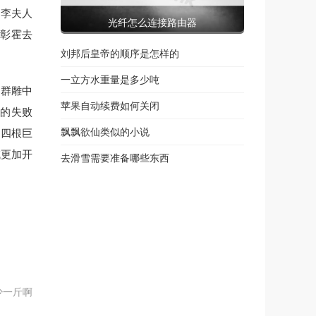
、李夫人
光纤怎么连接路由器
表彰霍去
刘邦后皇帝的顺序是怎样的
一立方水重量是多少吨
，群雕中
苹果自动续费如何关闭
踩的失败
飘飘欲仙类似的小说
如四根巨
域更加开
去滑雪需要准备哪些东西
少一斤啊