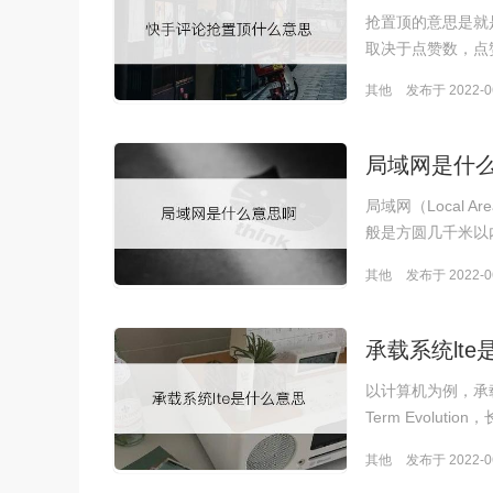
抢置顶的意思是就
取决于点赞数，点
其他
发布于 2022-06
局域网是什
局域网（Local 
般是方圆几千米以
其他
发布于 2022-06
承载系统lt
以计算机为例，承载
Term Evolut
其他
发布于 2022-06