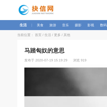
生活
|
美食
旅游
音乐
摄影
影视
数码
当前位置：
首页
/
生活
/
更多
/
其他
马踏匈奴的意思
发布于 2020-07-19 15:19:29 浏览 919