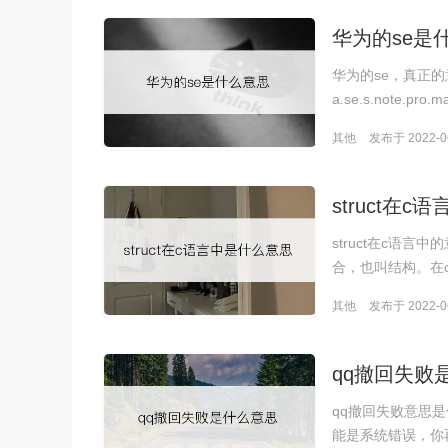
华为的se是
华为的se，真正的意
a.se.s.note.pr
其他
发布于 2022-06
struct在
struct在c语
合，也叫结构。在
其他
发布于 2022-06
qq撤回失败
qq撤回失败意思
能是系统错误，你