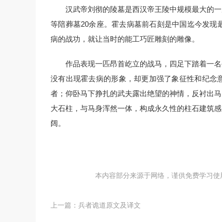
汉武帝刘彻的陵墓是西汉帝王陵中规模最大的一
等陪葬墓20余座。霍去病墓前石刻是中国迄今发现
病的战功，就让当时的能工巧匠雕刻的雕像。
作品表现一匹昂首屹立的战马，四足下踏着一名
没有出现霍去病的形象，却更加强了象征性和纪念
者；仰卧马下挣扎的武夫露出绝望的神情，反衬出马
大石柱，与马身浑然一体，构成永久性的柱石建筑感
阔。
本内容部分来源于网络，谨供免费学习使用，如
上一篇：
兵者诡道原文及译文