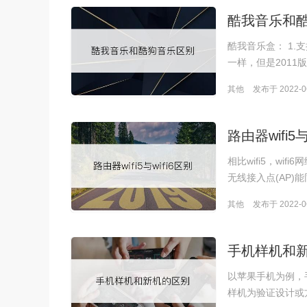
酷我音乐和
酷我音乐盒： 1.
一样，但是2011
其他
发布于 2022-06
路由器wifi5与
相比wifi5，wi
无线接入点(AP)能
其他
发布于 2022-06
手机样机和
以苹果手机为例，
样机为验证设计或