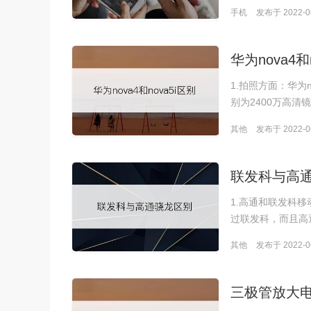
手机
发布于 2022-06
华为nova4和
1.拍照方面：华为
别为2400万高清镜
其他
发布于 2022-06
联发科与高
1.高通和联发科移
过联发科，而且高
其他
发布于 2022-06
三极管放大