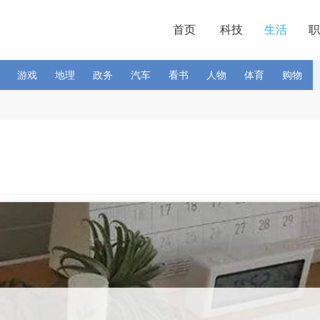
首页
科技
生活
职
游戏
地理
政务
汽车
看书
人物
体育
购物