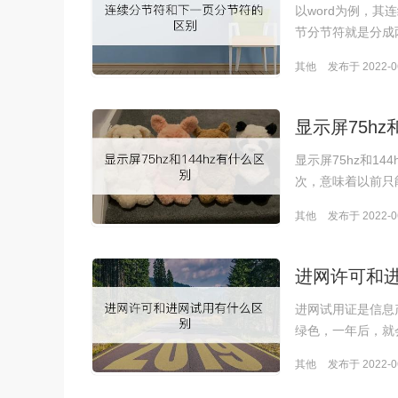
以word为例，其
节分节符就是分成
其他
发布于 2022-06
显示屏75hz
显示屏75hz和1
次，意味着以前只
其他
发布于 2022-06
进网许可和
进网试用证是信息
绿色，一年后，就
其他
发布于 2022-06