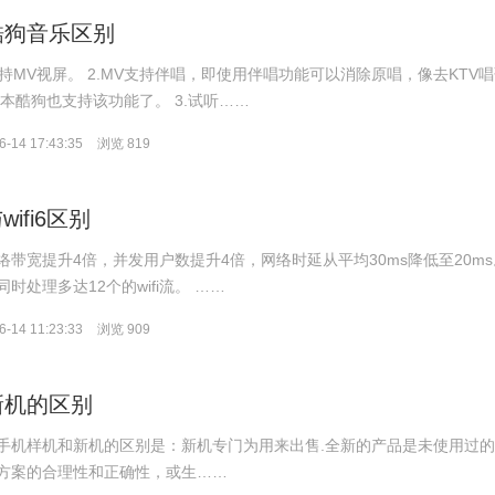
酷狗音乐区别
支持MV视屏。 2.MV支持伴唱，即使用伴唱功能可以消除原唱，像去KTV
版本酷狗也支持该功能了。 3.试听……
-14 17:43:35
浏览 819
wifi6区别
fi6网络带宽提升4倍，并发用户数提升4倍，网络时延从平均30ms降低至20m
同时处理多达12个的wifi流。 ……
-14 11:23:33
浏览 909
新机的区别
手机样机和新机的区别是：新机专门为用来出售.全新的产品是未使用过
方案的合理性和正确性，或生……