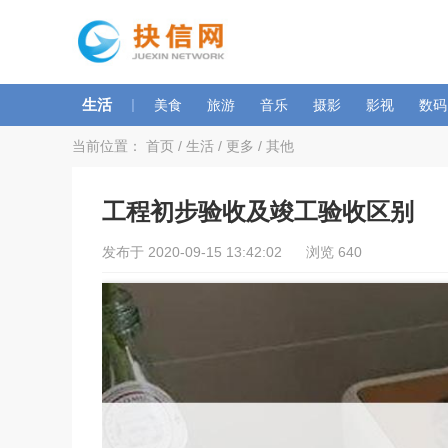
生活
|
美食
旅游
音乐
摄影
影视
数码
当前位置：
首页
/
生活
/
更多
/
其他
工程初步验收及竣工验收区别
发布于 2020-09-15 13:42:02 浏览 640