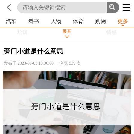
汽车
看书
人物
体育
购物
更多
首页
科技
生活
职业
展开
培训
学习
情感
房产
金融
工作
旁门小道是什么意思
农业
命理
动物
发布于 2023-07-03 18:36:00 浏览
539
次
健康
历史
其他