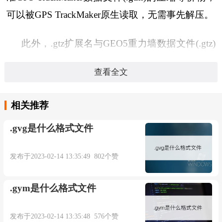
可以被GPS TrackMaker原生读取，无需事先解压。
此外，.gtz扩展名与GEO5重力墙数据文件(.gtz)
文件类型和格式有关，由Fine有限公司的GEO5重
查看全文
力墙土木工程软件使用。以文件头中的 "FINE
DATA FILE "ASCII签名识别的专有格式保存，这
相关推荐
种.gtz文件被用作GEO5重力墙中用于验证重力墙设
.gvg是什么格式文件
计的数据的多部分容器存储。
发布于2023-02-14 13:35:49 802个赞
除此以外，.gtz扩展名还与其他几个扩展名
如.tgz或.taz一起被习惯性地用来表示gzip压缩的焦
.gym是什么格式文件
油档案，主要是在Unix风格的操作系统或平台上。
在这种情况下，.gtz (.tgz, .taz)文件是由tar归档工具
发布于2023-02-14 13:35:48 576个赞