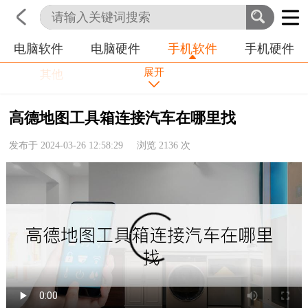
微信
抖音
淘宝
电脑软件
电脑硬件
手机软件
手机硬件
首页
科技
生活
职业
QQ
支付宝
拼多多
展开
其他
高德地图工具箱连接汽车在哪里找
发布于 2024-03-26 12:58:29 浏览
2136
次