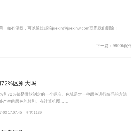
有侵权，可以通过邮箱juexin@juexinw.com联系我们删除！
下一篇：
9900k
和72%区别大吗
5％和72％都是微软制定的一个标准。色域是对一种颜色进行编码的方法
够产生的颜色的总和。在计算机图……
-03 17:07:45
浏览 1139