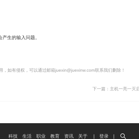
会产生的输入问题。
有侵权，可以通过邮箱juexin@juexinw.com联系我们删除！
下一篇：
主机一亮一灭
科技
生活
职业
教育
资讯
关于
|
登录
|