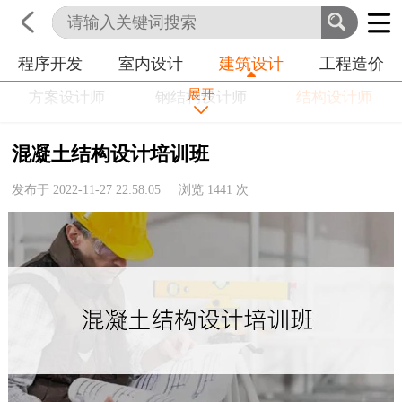
CAD
BIM
给排水设计师
程序开发
室内设计
建筑设计
工程造价
首页
科技
生活
职业
暖通设计师
电气设计师
施工图设计师
展开
方案设计师
钢结构设计师
结构设计师
幕墙设计师
洁净工程师
索模设计
混凝土结构设计培训班
装配式工程师
景观设计
桥梁设计
发布于 2022-11-27 22:58:05 浏览
1441
次
道路设计
污水处理设计
废气处理设计
其他