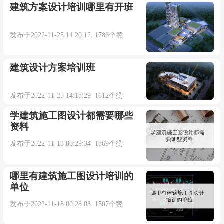
建筑方案设计培训哪里有开班
重点，通过学习达到就业或者提升的作用。
发布于2022-11-25 14:20:12 1786个赞
模块五：剪力墙结构设计培训
目的：通过案例全过程解剖与分析，学会剪力
建筑设计方案培训班
墙结构设计的设计方法及规范要点。通过本章学
发布于2022-11-25 14:18:29 1612个赞
习，拓宽设计能力和设计类型。
学建筑施工图设计都需要哪些
资料
发布于2022-11-18 00:29:34 1869个赞
本内容部分来源于网络，谨供免费学习使用，如有侵权，可
以通过邮箱juexin@juexinw.com联系我们删除！
哪里有建筑施工图设计培训的
单位
发布于2022-11-18 00:28:03 1507个赞